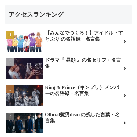
アクセスランキング
【みんなでつくる！】アイドル・す
とぷり の名語録・名言集
ドラマ『 昼顔 』の名セリフ・名言
集
King & Prince（キンプリ）メンバ
ーの名語録・名言集
Official髭男dism の残した言葉・名
言集