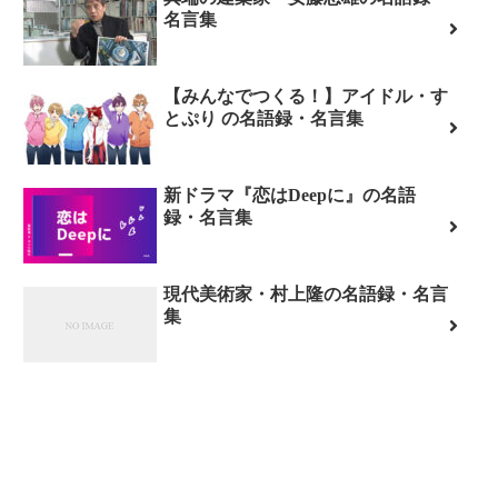
名言集
【みんなでつくる！】アイドル・す
とぷり の名語録・名言集
新ドラマ『恋はDeepに』の名語
録・名言集
現代美術家・村上隆の名語録・名言
集