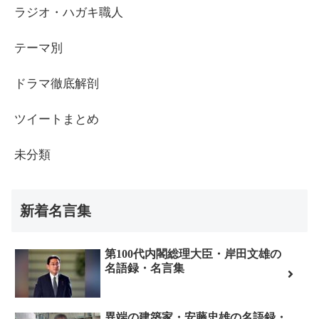
ラジオ・ハガキ職人
テーマ別
ドラマ徹底解剖
ツイートまとめ
未分類
新着名言集
第100代内閣総理大臣・岸田文雄の
名語録・名言集
異端の建築家・安藤忠雄の名語録・