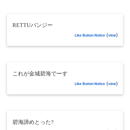
RETTUバンジー
(
)
Like Button Notice
view
これが金城碧海でーす
(
)
Like Button Notice
view
碧海諦めとった?