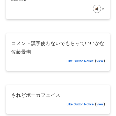
2
コメント漢字使わないでもらっていいかな
佐藤景瑚
(
)
Like Button Notice
view
されどポーカフェイス
(
)
Like Button Notice
view