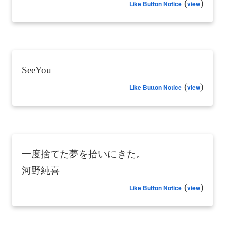
(
)
Like Button Notice
view
SeeYou
(
)
Like Button Notice
view
一度捨てた夢を拾いにきた。
河野純喜
(
)
Like Button Notice
view