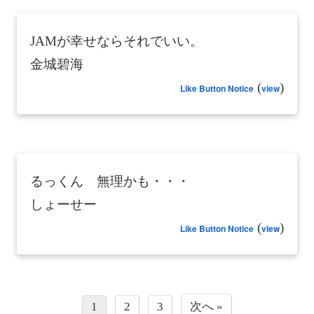
JAMが幸せならそれでいい。
金城碧海
(
)
Like Button Notice
view
るっくん 無理かも・・・
しょーせー
(
)
Like Button Notice
view
1
2
3
次へ »