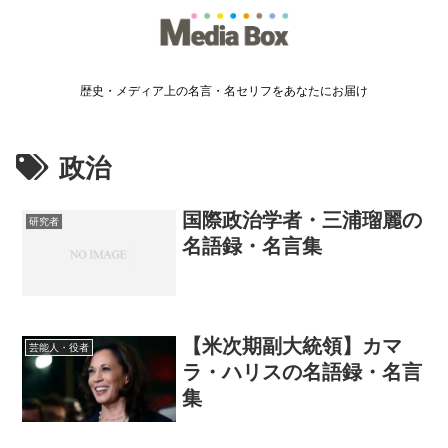
歴史・メディア上の名言・名セリフをあなたにお届け
政治
国際政治学者・三浦瑠麗の
研究者
名語録・名言集
【米次期副大統領】カマ
芸能人・役者
ラ・ハリスの名語録・名言
集