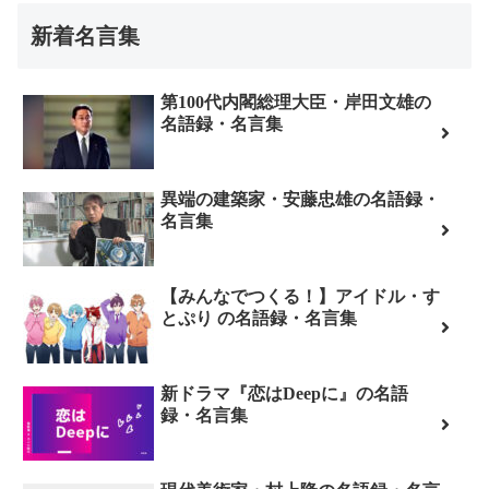
新着名言集
第100代内閣総理大臣・岸田文雄の
名語録・名言集
異端の建築家・安藤忠雄の名語録・
名言集
【みんなでつくる！】アイドル・す
とぷり の名語録・名言集
新ドラマ『恋はDeepに』の名語
録・名言集