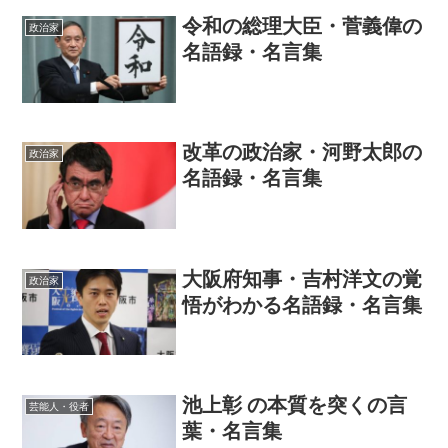
令和の総理大臣・菅義偉の
政治家
名語録・名言集
改革の政治家・河野太郎の
政治家
名語録・名言集
大阪府知事・吉村洋文の覚
政治家
悟がわかる名語録・名言集
池上彰 の本質を突くの言
芸能人・役者
葉・名言集