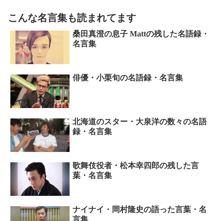
こんな名言集も読まれてます
桑田真澄の息子 Mattの残した名語録・
名言集
俳優・小栗旬の名語録・名言集
北海道のスター・大泉洋の数々の名語
録・名言集
歌舞伎役者・松本幸四郎の残した言
葉・名言集
ナイナイ・岡村隆史の語った言葉・名
言集