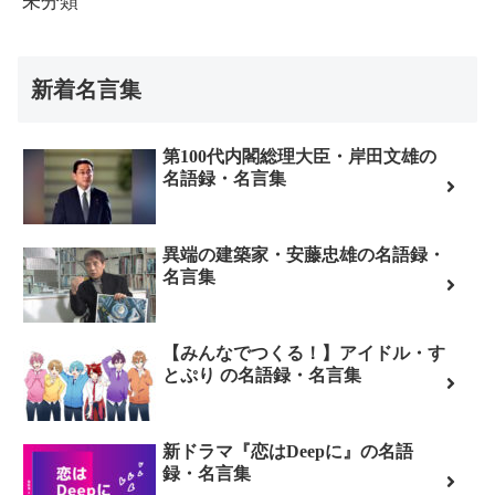
未分類
新着名言集
第100代内閣総理大臣・岸田文雄の
名語録・名言集
異端の建築家・安藤忠雄の名語録・
名言集
【みんなでつくる！】アイドル・す
とぷり の名語録・名言集
新ドラマ『恋はDeepに』の名語
録・名言集