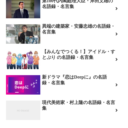
第100代内閣総理大臣・岸田文雄の
名語録・名言集
異端の建築家・安藤忠雄の名語録・
名言集
【みんなでつくる！】アイドル・す
とぷり の名語録・名言集
新ドラマ『恋はDeepに』の名語
録・名言集
現代美術家・村上隆の名語録・名言
集