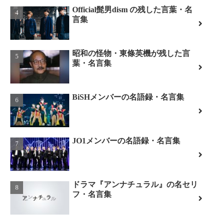
Official髭男dism の残した言葉・名
言集
昭和の怪物・東條英機が残した言
葉・名言集
BiSHメンバーの名語録・名言集
JO1メンバーの名語録・名言集
ドラマ『アンナチュラル』の名セリ
フ・名言集