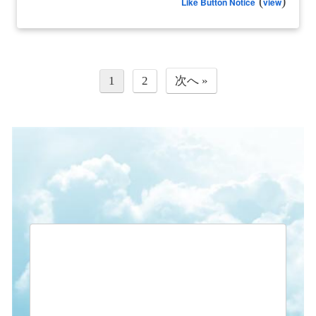
(
)
Like Button Notice
view
1
2
次へ »