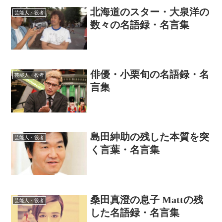
北海道のスター・大泉洋の
芸能人・役者
数々の名語録・名言集
俳優・小栗旬の名語録・名
芸能人・役者
言集
島田紳助の残した本質を突
芸能人・役者
く言葉・名言集
桑田真澄の息子 Mattの残
芸能人・役者
した名語録・名言集