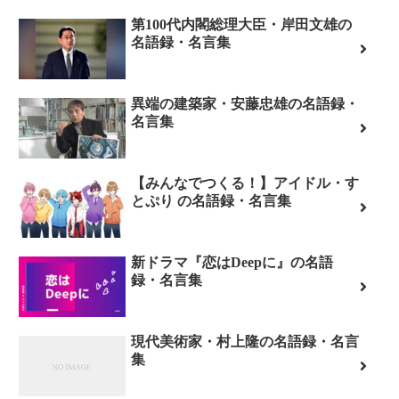
第100代内閣総理大臣・岸田文雄の
名語録・名言集
異端の建築家・安藤忠雄の名語録・
名言集
【みんなでつくる！】アイドル・す
とぷり の名語録・名言集
新ドラマ『恋はDeepに』の名語
録・名言集
現代美術家・村上隆の名語録・名言
集