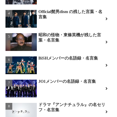
Official髭男dism の残した言葉・名
言集
昭和の怪物・東條英機が残した言
葉・名言集
BiSHメンバーの名語録・名言集
JO1メンバーの名語録・名言集
ドラマ『アンナチュラル』の名セリ
フ・名言集