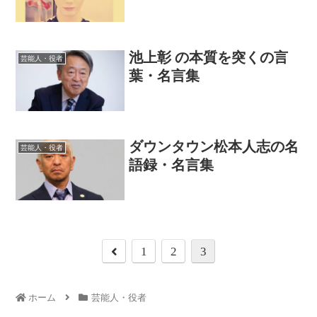
池上彰 の本質を突くの言
芸能人・役者
葉・名言集
ダウンタウン松本人志の名
芸能人・役者
語録・名言集
1
2
3
ホーム
芸能人・役者