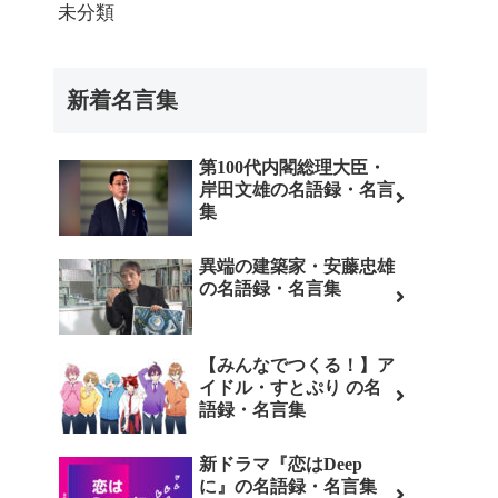
未分類
新着名言集
第100代内閣総理大臣・
岸田文雄の名語録・名言
集
異端の建築家・安藤忠雄
の名語録・名言集
【みんなでつくる！】ア
イドル・すとぷり の名
語録・名言集
新ドラマ『恋はDeep
に』の名語録・名言集