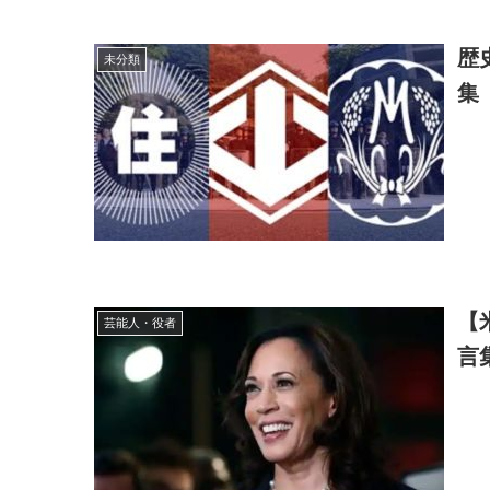
歴
未分類
集
【
芸能人・役者
言