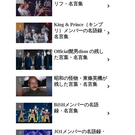
リフ・名言集
King & Prince（キンプ
リ）メンバーの名語録・
名言集
Official髭男dism の残し
た言葉・名言集
昭和の怪物・東條英機が
残した言葉・名言集
BiSHメンバーの名語
録・名言集
JO1メンバーの名語録・