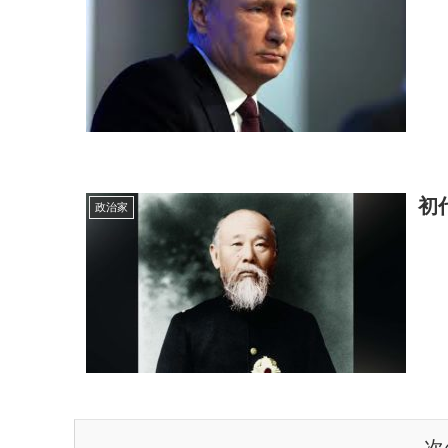
初
政治家
次