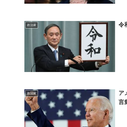
令
政治家
ア
政治家
言