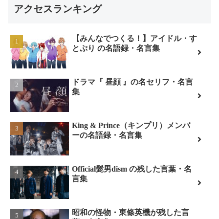
アクセスランキング
【みんなでつくる！】アイドル・す
とぷり の名語録・名言集
ドラマ『 昼顔 』の名セリフ・名言
集
King & Prince（キンプリ）メンバ
ーの名語録・名言集
Official髭男dism の残した言葉・名
言集
昭和の怪物・東條英機が残した言