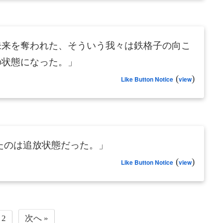
未来を奪われた、そういう我々は鉄格子の向こ
の状態になった。」
(
)
Like Button Notice
view
たのは追放状態だった。」
(
)
Like Button Notice
view
2
次へ »