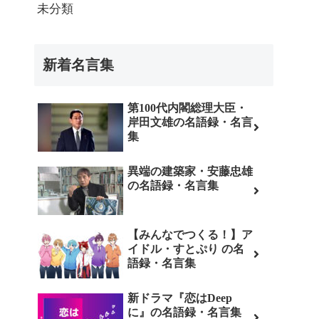
未分類
新着名言集
第100代内閣総理大臣・
岸田文雄の名語録・名言
集
異端の建築家・安藤忠雄
の名語録・名言集
【みんなでつくる！】ア
イドル・すとぷり の名
語録・名言集
新ドラマ『恋はDeep
に』の名語録・名言集