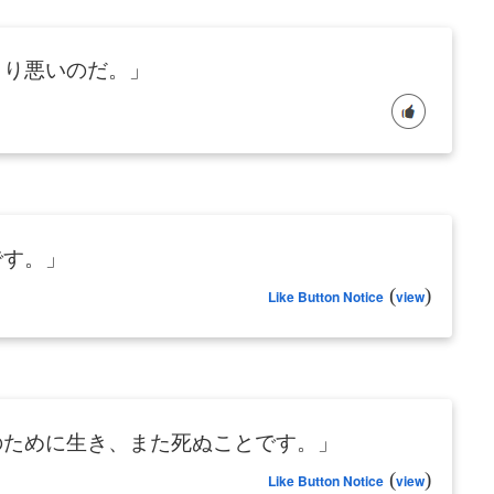
より悪いのだ。」
です。」
(
)
Like Button Notice
view
のために生き、また死ぬことです。」
(
)
Like Button Notice
view