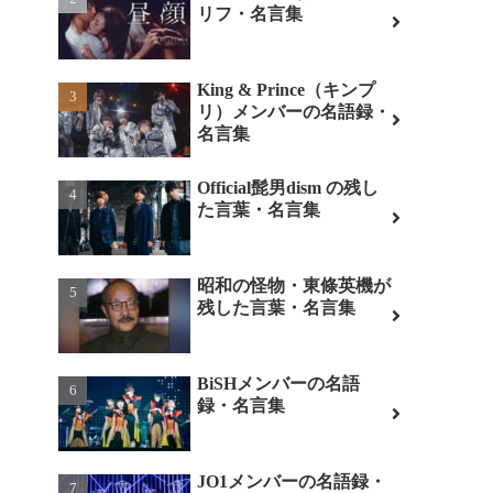
リフ・名言集
King & Prince（キンプ
リ）メンバーの名語録・
名言集
Official髭男dism の残し
た言葉・名言集
昭和の怪物・東條英機が
残した言葉・名言集
BiSHメンバーの名語
録・名言集
JO1メンバーの名語録・