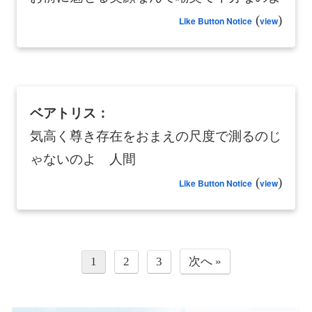
(
)
Like Button Notice
view
ベアトリス：
気高く尊き存在をおまえの尺度で測るのじ
ゃないのよ 人間
(
)
Like Button Notice
view
1
2
3
次へ »