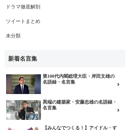
ドラマ徹底解剖
ツイートまとめ
未分類
新着名言集
第100代内閣総理大臣・岸田文雄の
名語録・名言集
異端の建築家・安藤忠雄の名語録・
名言集
【みんなでつくる！】アイドル・す