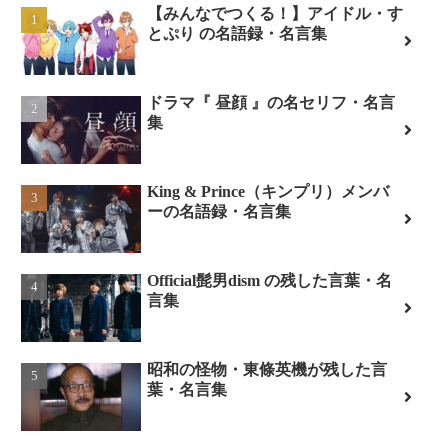
【みんなでつくる！】アイドル・す
とぷり の名語録・名言集
ドラマ『 昼顔 』の名セリフ・名言
集
King & Prince（キンプリ）メンバ
ーの名語録・名言集
Official髭男dism の残した言葉・名
言集
昭和の怪物・東條英機が残した言
葉・名言集