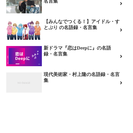
名言集
【みんなでつくる！】アイドル・す
とぷり の名語録・名言集
新ドラマ『恋はDeepに』の名語
録・名言集
現代美術家・村上隆の名語録・名言
集