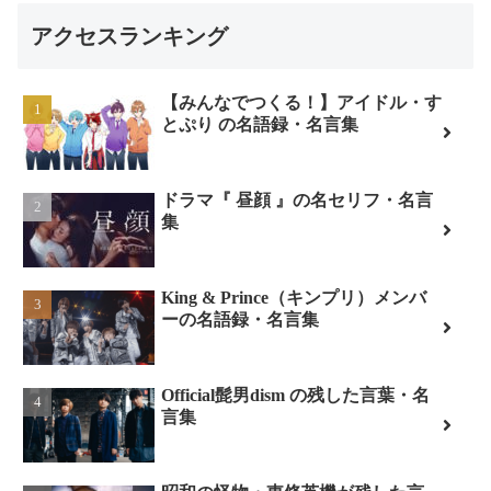
アクセスランキング
【みんなでつくる！】アイドル・す
とぷり の名語録・名言集
ドラマ『 昼顔 』の名セリフ・名言
集
King & Prince（キンプリ）メンバ
ーの名語録・名言集
Official髭男dism の残した言葉・名
言集