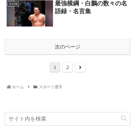
最強横綱・白鵬の数々の名
その他
語録・名言集
次のページ
1
2
ホーム
スポーツ選手