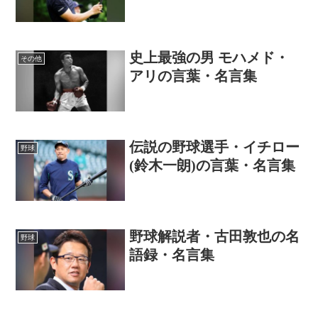
史上最強の男 モハメド・
その他
アリの言葉・名言集
伝説の野球選手・イチロー
野球
(鈴木一朗)の言葉・名言集
野球解説者・古田敦也の名
野球
語録・名言集