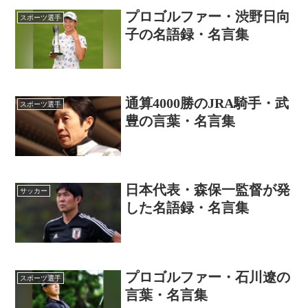
プロゴルファー・渋野日向
スポーツ選手
子の名語録・名言集
通算4000勝のJRA騎手・武
スポーツ選手
豊の言葉・名言集
日本代表・森保一監督が発
サッカー
した名語録・名言集
プロゴルファー・石川遼の
スポーツ選手
言葉・名言集