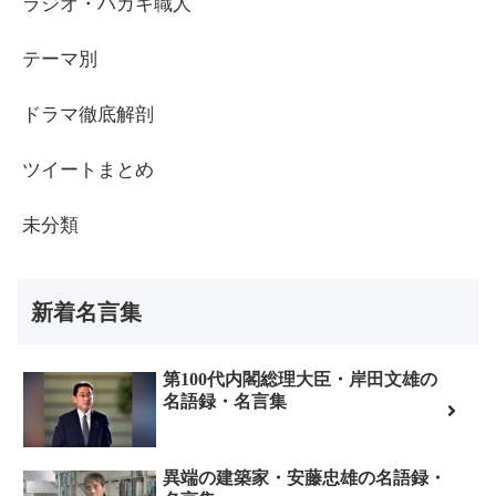
ラジオ・ハガキ職人
テーマ別
ドラマ徹底解剖
ツイートまとめ
未分類
新着名言集
第100代内閣総理大臣・岸田文雄の
名語録・名言集
異端の建築家・安藤忠雄の名語録・