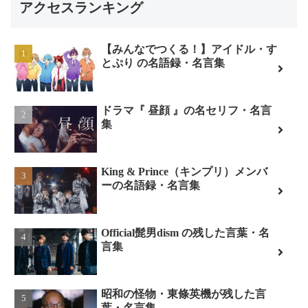
アクセスランキング
【みんなでつくる！】アイドル・す
とぷり の名語録・名言集
ドラマ『 昼顔 』の名セリフ・名言
集
King & Prince（キンプリ）メンバ
ーの名語録・名言集
Official髭男dism の残した言葉・名
言集
昭和の怪物・東條英機が残した言
葉・名言集