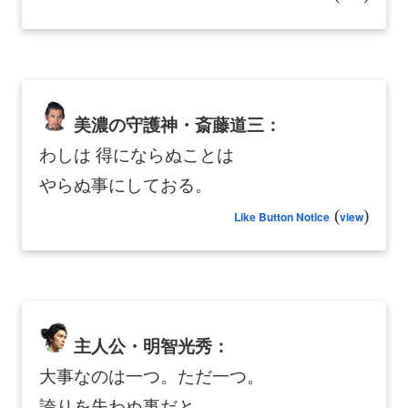
美濃の守護神・斎藤道三：
わしは 得にならぬことは
やらぬ事にしておる。
(
)
Like Button Notice
view
主人公・明智光秀：
大事なのは一つ。ただ一つ。
誇りを失わぬ事だと。