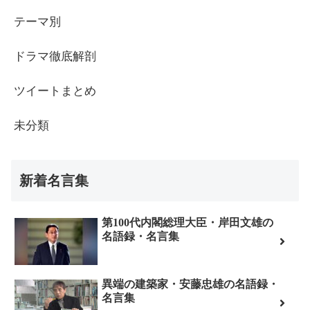
テーマ別
ドラマ徹底解剖
ツイートまとめ
未分類
新着名言集
第100代内閣総理大臣・岸田文雄の
名語録・名言集
異端の建築家・安藤忠雄の名語録・
名言集