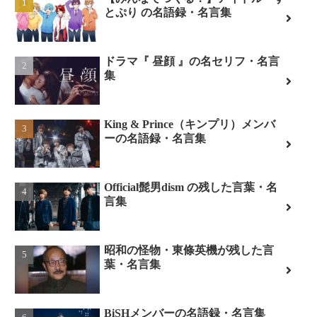
とぷり の名語録・名言集
ドラマ『 昼顔 』の名セリフ・名言
集
King & Prince（キンプリ）メンバ
ーの名語録・名言集
Official髭男dism の残した言葉・名
言集
昭和の怪物・東條英機が残した言
葉・名言集
BiSHメンバーの名語録・名言集