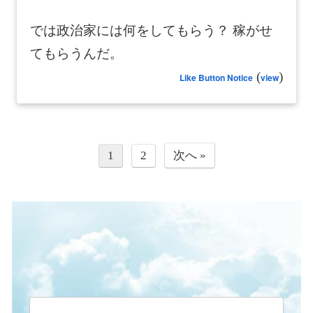
では政治家には何をしてもらう？ 稼がせ
てもらうんだ。
(
)
Like Button Notice
view
1
2
次へ »