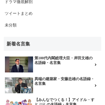
ドラマ徹底解剖
ツイートまとめ
未分類
新着名言集
第100代内閣総理大臣・岸田文雄の
名語録・名言集
異端の建築家・安藤忠雄の名語録・
名言集
【みんなでつくる！】アイドル・す
とぷり の名語録・名言集